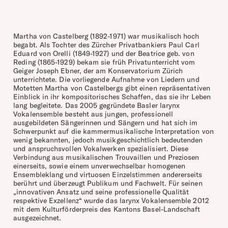
Martha von Castelberg (1892-1971) war musikalisch hoch
begabt. Als Tochter des Zürcher Privatbankiers Paul Carl
Eduard von Orelli (1849-1927) und der Beatrice geb. von
Reding (1865-1929) bekam sie früh Privatunterricht vom
Geiger Joseph Ebner, der am Konservatorium Zürich
unterrichtete. Die vorliegende Aufnahme von Liedern und
Motetten Martha von Castelbergs gibt einen repräsentativen
Einblick in ihr kompositorisches Schaffen, das sie ihr Leben
lang begleitete. Das 2005 gegründete Basler larynx
Vokalensemble besteht aus jungen, professionell
ausgebildeten Sängerinnen und Sängern und hat sich im
Schwerpunkt auf die kammermusikalische Interpretation von
wenig bekannten, jedoch musikgeschichtlich bedeutenden
und anspruchsvollen Vokalwerken spezialisiert. Diese
Verbindung aus musikalischen Trouvaillen und Preziosen
einerseits, sowie einem unverwechselbar homogenen
Ensembleklang und virtuosen Einzelstimmen andererseits
berührt und überzeugt Publikum und Fachwelt. Für seinen
„innovativen Ansatz und seine professionelle Qualität
respektive Exzellenz“ wurde das larynx Vokalensemble 2012
mit dem Kulturförderpreis des Kantons Basel-Landschaft
ausgezeichnet.