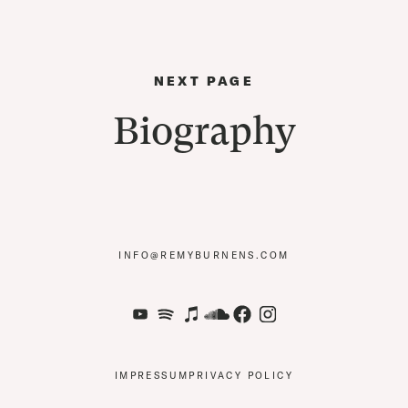
NEXT PAGE
Biography
NF
R
MYB
RN
NS
C
M
IMPRESSUM
PRIVACY POLICY