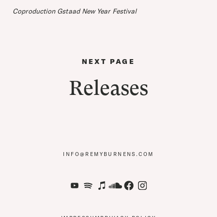
Coproduction Gstaad New Year Festival
NEXT PAGE
Releases
NF
R
MYB
RN
NS
C
M