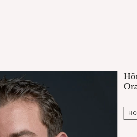
Hör
Ora
H