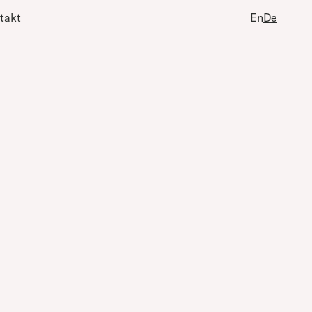
takt
En
De