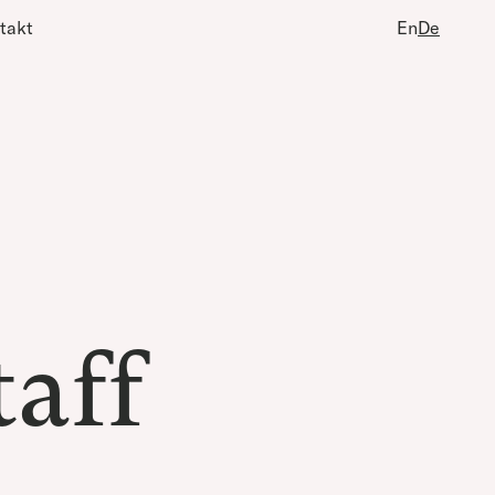
takt
En
De
taff